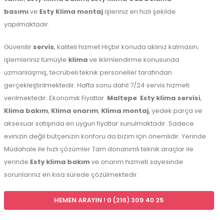
basımı
ve
Esty Klima montaj
işleriniz en hızlı şekilde
yapılmaktadır.
Güvenilir
servis
, kaliteli hizmet Hiçbir konuda aklınız kalmasın;
işlemleriniz tümüyle
klima
ve iklimlendirme konusunda
uzmanlaşmış, tecrübeli teknik personeller tarafından
gerçekleştirilmektedir. Hafta sonu dahil 7/24 servis hizmeti
verilmektedir. Ekonomik Fiyatlar
Maltepe
Esty klima servisi
,
Klima bakım
,
Klima onarım
,
Klima montaj
, yedek parça ve
aksesuar satışında en uygun fiyatlar sunulmaktadır. Sadece
evinizin değil bütçenizin konforu da bizim için önemlidir. Yerinde
Müdahale ile hızlı çözümler Tam donanımlı teknik araçlar ile
yerinde
Esty klima bakım
ve onarım hizmeti sayesinde
sorunlarınız en kısa sürede çözülmektedir.
HEMEN ARAYIN ! 0 (216) 309 40 25