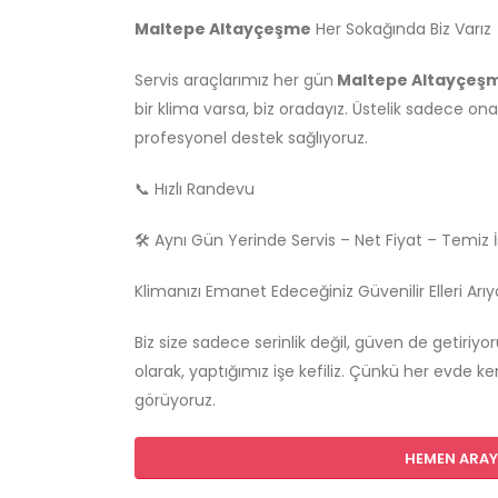
Maltepe Altayçeşme
Her Sokağında Biz Varız
Servis araçlarımız her gün
Maltepe Altayçeş
bir klima varsa, biz oradayız. Üstelik sadece o
profesyonel destek sağlıyoruz.
📞 Hızlı Randevu
🛠️ Aynı Gün Yerinde Servis – Net Fiyat – Temiz İş
Klimanızı Emanet Edeceğiniz Güvenilir Elleri Arı
Biz size sadece serinlik değil, güven de getiriyo
olarak, yaptığımız işe kefiliz. Çünkü her evde ken
görüyoruz.
HEMEN ARAYI