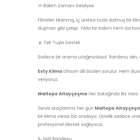
🧼 Bakım Zamanı Geldiyse
Filtreleri tıkanmış, iç ünitesi tozla dolmuş bir 
düşman gibi çalışır. Yılda bir bakım hem sizi kor
📡 Tek Tuşla Destek
Sadece bir arama uzağınızdayız. Randevu alın, a
Esty Klima
cihazın dili bizden sorulur. Hem duv
veriyoruz.
Maltepe Altayçeşme
Her Sokağında Biz Varız
Servis araçlarımız her gün
Maltepe Altayçeş
bir klima varsa, biz oradayız. Üstelik sadece o
profesyonel destek sağlıyoruz.
📞 Hızlı Randevu