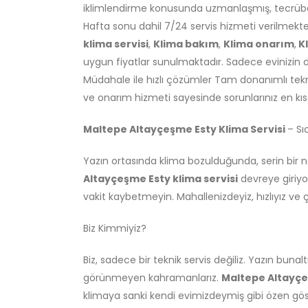
iklimlendirme konusunda uzmanlaşmış, tecrübeli
Hafta sonu dahil 7/24 servis hizmeti verilmekt
klima servisi
,
Klima bakım
,
Klima onarım
,
K
uygun fiyatlar sunulmaktadır. Sadece evinizin d
Müdahale ile hızlı çözümler Tam donanımlı tekn
ve onarım hizmeti sayesinde sorunlarınız en kı
Maltepe Altayçeşme Esty Klima Servisi
– Sı
Yazın ortasında klima bozulduğunda, serin bir n
Altayçeşme Esty klima servisi
devreye giriyor
vakit kaybetmeyin. Mahallenizdeyiz, hızlıyız ve 
Biz Kimmiyiz?
Biz, sadece bir teknik servis değiliz. Yazın bunalt
görünmeyen kahramanlarız.
Maltepe Altayç
klimaya sanki kendi evimizdeymiş gibi özen gös