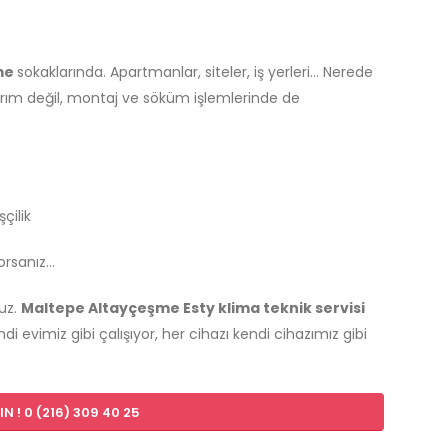
me
sokaklarında. Apartmanlar, siteler, iş yerleri… Nerede
narım değil, montaj ve söküm işlemlerinde de
çilik
yorsanız…
ruz.
Maltepe Altayçeşme Esty klima teknik servisi
di evimiz gibi çalışıyor, her cihazı kendi cihazımız gibi
N ! 0 (216) 309 40 25