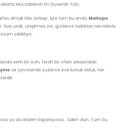
caklarla Mücadelenin En Güvenilir Yolu
efes almak bile zorlaşır. İşte tam bu anda,
Maltepe
. Size uzak, ulaşılması zor, günlerce bekleten servislerle
çözüm odaklıyız.
ısında serin bir evin, ferah bir ofisin arkasındaki
eşme
ve çevresinde yüzlerce eve konuk olduk, her
terdik.
rsa ya da aniden kapanıyorsa... Sakin olun. Tüm bu