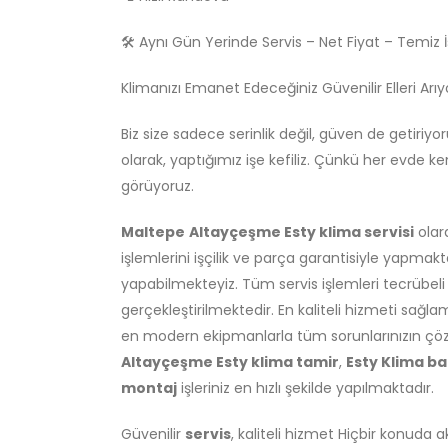
🛠️ Aynı Gün Yerinde Servis – Net Fiyat – Temiz İş
Klimanızı Emanet Edeceğiniz Güvenilir Elleri Arı
Biz size sadece serinlik değil, güven de getiriyo
olarak, yaptığımız işe kefiliz. Çünkü her evde ken
görüyoruz.
Maltepe
Altayçeşme Esty klima servisi
olar
işlemlerini işçilik ve parça garantisiyle yapmakt
yapabilmekteyiz. Tüm servis işlemleri tecrübel
gerçekleştirilmektedir. En kaliteli hizmeti sağ
en modern ekipmanlarla tüm sorunlarınızın çözümü
Altayçeşme Esty klima tamir
,
Esty Klima b
montaj
işleriniz en hızlı şekilde yapılmaktadır.
Güvenilir
servis
, kaliteli hizmet Hiçbir konuda 