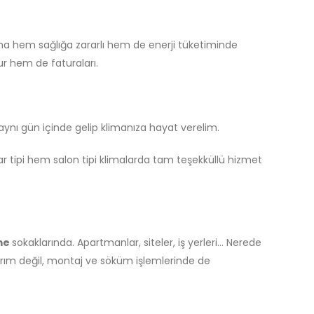
klima hem sağlığa zararlı hem de enerji tüketiminde
ur hem de faturaları.
ynı gün içinde gelip klimanıza hayat verelim.
ar tipi hem salon tipi klimalarda tam teşekküllü hizmet
me
sokaklarında. Apartmanlar, siteler, iş yerleri… Nerede
narım değil, montaj ve söküm işlemlerinde de