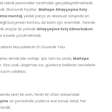
 teknik personeller tarafından gerçekleştirilmektedir.
edir. Ekonomik Fiyatlar
Maltepe
Altayçeşme Esty
lima montaj
, yedek parça ve aksesuar satışında en
eğil bütçenizin konforu da bizim için önemlidir. Yerinde
ik araçlar ile yerinde
Altayçeşme Esty klima bakım
sa sürede çözülmektedir.
caklarla Mücadelenin En Güvenilir Yolu
efes almak bile zorlaşır. İşte tam bu anda,
Maltepe
. Size uzak, ulaşılması zor, günlerce bekleten servislerle
çözüm odaklıyız.
ısında serin bir evin, ferah bir ofisin arkasındaki
eşme
ve çevresinde yüzlerce eve konuk olduk, her
terdik.