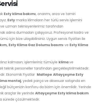
ervisi
ak
Esty klima bakımı
, onarımı, arıza ve tamiri
ayız.
Esty
marka klimaların her türlü servis işlemini
i ve uzman teknisyenlerimiz tarafından
lamak adına durmadan çalışıyoruz. Profesyonel kadro ve
 için bize ulaşabilirsiniz. Uygun servis fiyatları ile
akım,
Esty Klima Gaz Dolumu basımı
ve
Esty Klima
aklınız kalmasın; işlemleriniz tümüyle
klima
ve
 teknik personeller tarafından gerçekleştirilmektedir.
edir. Ekonomik Fiyatlar
Maltepe
Altayçeşme Esty
lima montaj
, yedek parça ve aksesuar satışında en
eğil bütçenizin konforu da bizim için önemlidir. Yerinde
ik araçlar ile yerinde
Altayçeşme Esty klima bakım
sa sürede çözülmektedir.