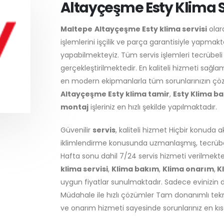
Altayçeşme Esty Klima S
Maltepe
Altayçeşme Esty klima servisi
olar
işlemlerini işçilik ve parça garantisiyle yapmakt
yapabilmekteyiz. Tüm servis işlemleri tecrübel
gerçekleştirilmektedir. En kaliteli hizmeti sağ
en modern ekipmanlarla tüm sorunlarınızın çözümü
Altayçeşme Esty klima tamir
,
Esty Klima b
montaj
işleriniz en hızlı şekilde yapılmaktadır.
Güvenilir
servis
, kaliteli hizmet Hiçbir konuda 
iklimlendirme konusunda uzmanlaşmış, tecrübeli
Hafta sonu dahil 7/24 servis hizmeti verilmekt
klima servisi
,
Klima bakım
,
Klima onarım
,
K
uygun fiyatlar sunulmaktadır. Sadece evinizin d
Müdahale ile hızlı çözümler Tam donanımlı tekn
ve onarım hizmeti sayesinde sorunlarınız en kı