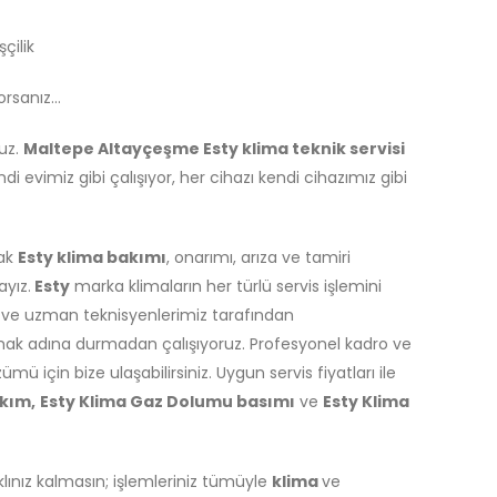
çilik
yorsanız…
ruz.
Maltepe Altayçeşme Esty klima teknik servisi
di evimiz gibi çalışıyor, her cihazı kendi cihazımız gibi
ak
Esty klima bakımı
, onarımı, arıza ve tamiri
ayız.
Esty
marka klimaların her türlü servis işlemini
i ve uzman teknisyenlerimiz tarafından
lamak adına durmadan çalışıyoruz. Profesyonel kadro ve
 için bize ulaşabilirsiniz. Uygun servis fiyatları ile
akım,
Esty Klima Gaz Dolumu basımı
ve
Esty Klima
aklınız kalmasın; işlemleriniz tümüyle
klima
ve