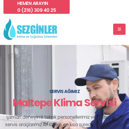
HEMEN ARAYIN
0 (216) 309 40 25
SERVIS AĞIMIZ
7 / 24 SERVIS HIZMETI
Maltepe Klima Servisi
Maltepe Klima Servisi
Uzman deneyimli teknik personellerimiz ve gezici mobil
Marka gözetmeksizin günün her saati klima servis
servis araçlarımız ile sizlere en kısa sürede servis hizmeti
hizmetimiz bulunmaktadır.