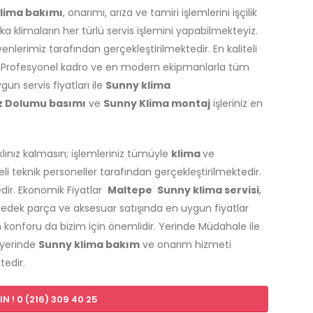
lima bakımı
, onarımı, arıza ve tamiri işlemlerini işçilik
a klimaların her türlü servis işlemini yapabilmekteyiz.
nlerimiz tarafından gerçekleştirilmektedir. En kaliteli
 Profesyonel kadro ve en modern ekipmanlarla tüm
gun servis fiyatları ile
Sunny klima
z Dolumu basımı
ve
Sunny Klima montaj
işleriniz en
aklınız kalmasın; işlemleriniz tümüyle
klima
ve
 teknik personeller tarafından gerçekleştirilmektedir.
edir. Ekonomik Fiyatlar
Maltepe
Sunny klima servisi
,
yedek parça ve aksesuar satışında en uygun fiyatlar
 konforu da bizim için önemlidir. Yerinde Müdahale ile
 yerinde
Sunny klima bakım
ve onarım hizmeti
tedir.
N ! 0 (216) 309 40 25