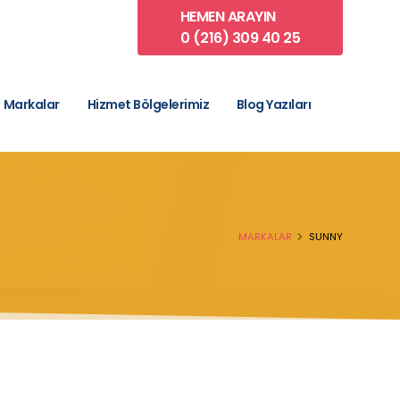
HEMEN ARAYIN
0 (216) 309 40 25
Markalar
Hizmet Bölgelerimiz
Blog Yazıları
MARKALAR
SUNNY