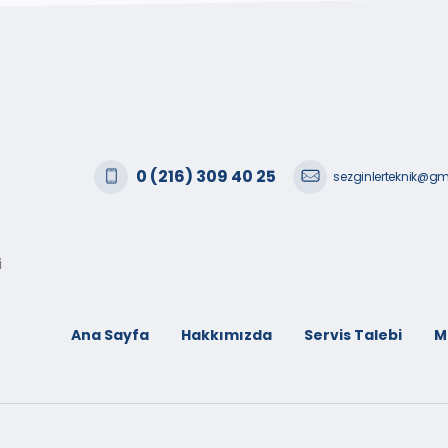
0 (216) 309 40 25
sezginlerteknik@g
i
Ana Sayfa
Hakkımızda
Servis Talebi
M