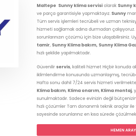
Maltepe
Sunny klima servisi
olarak
Sunny k
ve parça garantisiyle yapmaktayız.
Sunny
mark
Tüm servis işlemleri tecrübeli ve uzman teknisye
hizmeti sağlamak adına durmadan çalışıyoruz.
sorunlarınızın çözümü için bize ulaşabilirsiniz. Uy
tamir
,
Sunny Klima bakım,
Sunny Klima Ga
hızlı şekilde yapılmaktadır.
Güvenilir
servis
, kaliteli hizmet Hiçbir konuda 
iklimlendirme konusunda uzmanlaşmış, tecrübeli
Hafta sonu dahil 7/24 servis hizmeti verilmekt
Klima bakım
,
Klima onarım
,
Klima montaj
, 
sunulmaktadır. Sadece evinizin değil bütçenizin
hızlı çözümler Tam donanımlı teknik araçlar ile
sayesinde sorunlarınız en kısa sürede çözülmek
HEMEN ARAYI