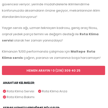
güvencesi veriyor; yerinde müdahalelerle iklimlendirme
konforunuzda aksamaların önüne geçiyor, mekanlarınızın iklim
standardını koruyoruz!
Yaygın servis ağı, uzman teknisyen kadrosu, geniş araç filosu,
orijinal yedek parça temini ve değişim desteği ile
Rota Klima
servisi
olarak her zaman yanınızdayız!
Klimanızın %100 performansla çalışması için
Maltepe
Rota
Klima servis
çağırın, paranızı ve zamanınızı boşa harcamayın!
HEMEN ARAYIN ! 0 (216) 309 40 25
ANAHTAR KELIMELER:
Rota Klima Servisi
Rota Klima Arıza
Rota Klima Bakımı
SERVIS HIZMETI VERDIĞIMIZ BÖLGELER: