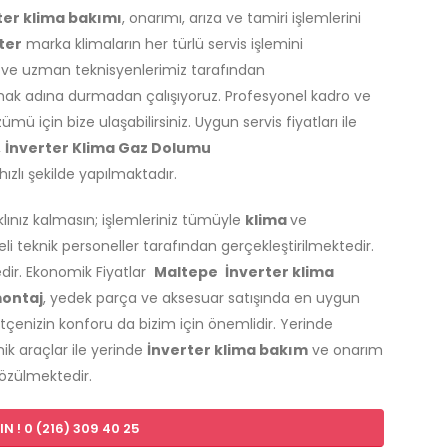
ter klima bakımı
, onarımı, arıza ve tamiri işlemlerini
ter
marka klimaların her türlü servis işlemini
i ve uzman teknisyenlerimiz tarafından
lamak adına durmadan çalışıyoruz. Profesyonel kadro ve
 için bize ulaşabilirsiniz. Uygun servis fiyatları ile
,
İnverter Klima Gaz Dolumu
 hızlı şekilde yapılmaktadır.
aklınız kalmasın; işlemleriniz tümüyle
klima
ve
 teknik personeller tarafından gerçekleştirilmektedir.
edir. Ekonomik Fiyatlar
Maltepe
İnverter klima
ontaj
, yedek parça ve aksesuar satışında en uygun
tçenizin konforu da bizim için önemlidir. Yerinde
ik araçlar ile yerinde
İnverter klima bakım
ve onarım
çözülmektedir.
N ! 0 (216) 309 40 25