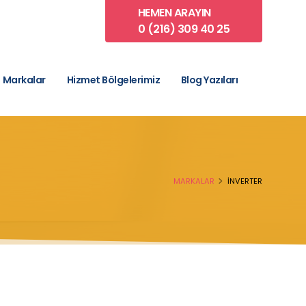
HEMEN ARAYIN
0 (216) 309 40 25
Markalar
Hizmet Bölgelerimiz
Blog Yazıları
MARKALAR
İNVERTER