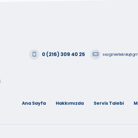
0 (216) 309 40 25
sezginlerteknik@g
i
Ana Sayfa
Hakkımızda
Servis Talebi
M