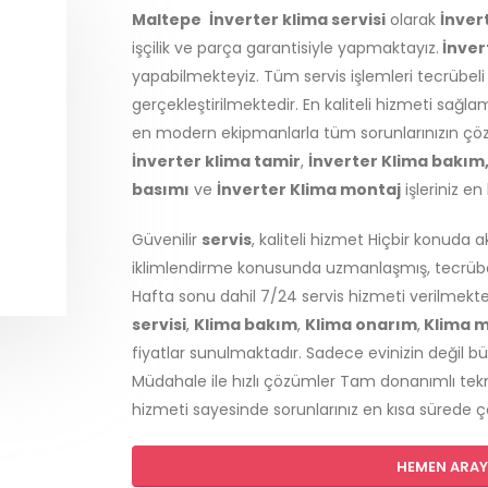
Maltepe
İnverter klima servisi
olarak
İnver
işçilik ve parça garantisiyle yapmaktayız.
İnver
yapabilmekteyiz. Tüm servis işlemleri tecrübel
gerçekleştirilmektedir. En kaliteli hizmeti sağ
en modern ekipmanlarla tüm sorunlarınızın çözümü
İnverter klima tamir
,
İnverter Klima bakım
basımı
ve
İnverter Klima montaj
işleriniz en
Güvenilir
servis
, kaliteli hizmet Hiçbir konuda 
iklimlendirme konusunda uzmanlaşmış, tecrübeli
Hafta sonu dahil 7/24 servis hizmeti verilmekt
servisi
,
Klima bakım
,
Klima onarım
,
Klima m
fiyatlar sunulmaktadır. Sadece evinizin değil bü
Müdahale ile hızlı çözümler Tam donanımlı tekn
hizmeti sayesinde sorunlarınız en kısa sürede 
HEMEN ARAYI