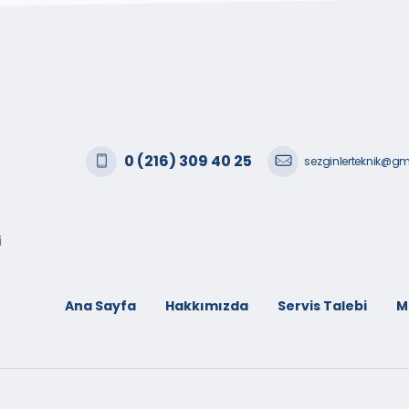
0 (216) 309 40 25
sezginlerteknik@g
i
Ana Sayfa
Hakkımızda
Servis Talebi
M