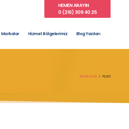
HEMEN ARAYIN
0 (216) 309 40 25
Markalar
Hizmet Bölgelerimiz
Blog Yazıları
MARKALAR
FLUO