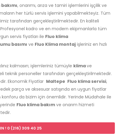
a bakımı
, onarımı, arıza ve tamiri işlemlerini işçilik ve
aların her türlü servis işlemini yapabilmekteyiz. Tüm
miz tarafından gerçekleştirilmektedir. En kaliteli
 Profesyonel kadro ve en modern ekipmanlarla tüm
gun servis fiyatları ile
Fluo klima
olumu basımı
ve
Fluo Klima montaj
işleriniz en hızlı
aklınız kalmasın; işlemleriniz tümüyle
klima
ve
 teknik personeller tarafından gerçekleştirilmektedir.
edir. Ekonomik Fiyatlar
Maltepe
Fluo klima servisi
,
yedek parça ve aksesuar satışında en uygun fiyatlar
 konforu da bizim için önemlidir. Yerinde Müdahale ile
 yerinde
Fluo klima bakım
ve onarım hizmeti
tedir.
N ! 0 (216) 309 40 25