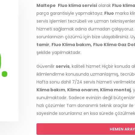
Maltepe
Fluo klima servisi
olarak
Fluo klim
parça garantisiyle yapmaktayız.
Fluo
marka klim
servis işlemleri tecrübeli ve uzman teknisyenleri
hizmeti sağlamak adına durmadan çalışıyoruz.
sorunlarınızın çözümü için bize ulaşabilirsiniz. Uy
tamir
,
Fluo Klima bakım,
Fluo Klima Gaz D
şekilde yapılmaktadır.
Güvenilir
servis
, kaliteli hizmet Hiçbir konuda 
iklimlendirme konusunda uzmanlaşmış, tecrübeli
Hafta sonu dahil 7/24 servis hizmeti verilmekt
Klima bakım
,
Klima onarım
,
Klima montaj
, 
sunulmaktadır. Sadece evinizin değil bütçenizin
hızlı çözümler Tam donanımlı teknik araçlar ile
sayesinde sorunlarınız en kısa sürede çözülmek
HEMEN ARAYI