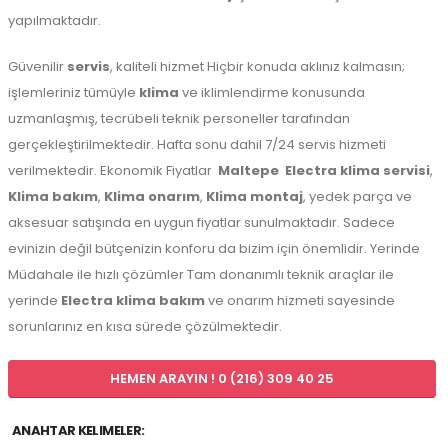
yapılmaktadır.
Güvenilir
servis
, kaliteli hizmet Hiçbir konuda aklınız kalmasın;
işlemleriniz tümüyle
klima
ve iklimlendirme konusunda
uzmanlaşmış, tecrübeli teknik personeller tarafından
gerçekleştirilmektedir. Hafta sonu dahil 7/24 servis hizmeti
verilmektedir. Ekonomik Fiyatlar
Maltepe
Electra klima servisi
,
Klima bakım
,
Klima onarım
,
Klima montaj
, yedek parça ve
aksesuar satışında en uygun fiyatlar sunulmaktadır. Sadece
evinizin değil bütçenizin konforu da bizim için önemlidir. Yerinde
Müdahale ile hızlı çözümler Tam donanımlı teknik araçlar ile
yerinde
Electra klima bakım
ve onarım hizmeti sayesinde
sorunlarınız en kısa sürede çözülmektedir.
HEMEN ARAYIN ! 0 (216) 309 40 25
ANAHTAR KELIMELER: