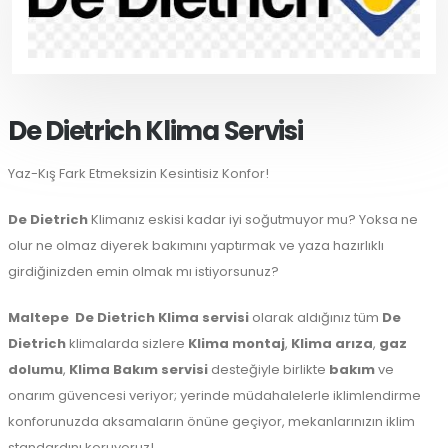
De Dietrich Klima Servisi
Yaz-Kış Fark Etmeksizin Kesintisiz Konfor!
De Dietrich
Klimanız eskisi kadar iyi soğutmuyor mu? Yoksa ne
olur ne olmaz diyerek bakımını yaptırmak ve yaza hazırlıklı
girdiğinizden emin olmak mı istiyorsunuz?
Maltepe
De Dietrich Klima servisi
olarak aldığınız tüm
De
Dietrich
klimalarda sizlere
Klima montaj
,
Klima arıza
,
gaz
dolumu
,
Klima Bakım servisi
desteğiyle birlikte
bakım
ve
onarım güvencesi veriyor; yerinde müdahalelerle iklimlendirme
konforunuzda aksamaların önüne geçiyor, mekanlarınızın iklim
standardını koruyoruz!