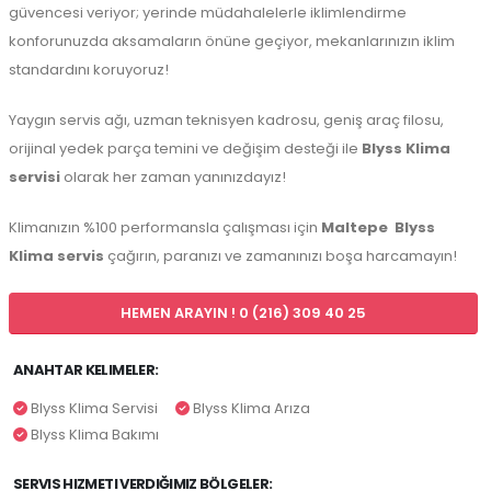
güvencesi veriyor; yerinde müdahalelerle iklimlendirme
konforunuzda aksamaların önüne geçiyor, mekanlarınızın iklim
standardını koruyoruz!
Yaygın servis ağı, uzman teknisyen kadrosu, geniş araç filosu,
orijinal yedek parça temini ve değişim desteği ile
Blyss Klima
servisi
olarak her zaman yanınızdayız!
Klimanızın %100 performansla çalışması için
Maltepe
Blyss
Klima servis
çağırın, paranızı ve zamanınızı boşa harcamayın!
HEMEN ARAYIN ! 0 (216) 309 40 25
ANAHTAR KELIMELER:
Blyss Klima Servisi
Blyss Klima Arıza
Blyss Klima Bakımı
SERVIS HIZMETI VERDIĞIMIZ BÖLGELER: