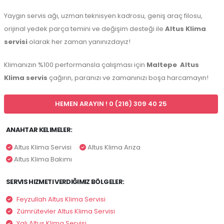
Yaygın servis ağı, uzman teknisyen kadrosu, geniş araç filosu,
orijinal yedek parça temini ve değişim desteği ile
Altus Klima
servisi
olarak her zaman yanınızdayız!
Klimanızın %100 performansla çalışması için
Maltepe
Altus
Klima servis
çağırın, paranızı ve zamanınızı boşa harcamayın!
HEMEN ARAYIN ! 0 (216) 309 40 25
ANAHTAR KELIMELER:
Altus Klima Servisi
Altus Klima Arıza
Altus Klima Bakımı
SERVIS HIZMETI VERDIĞIMIZ BÖLGELER:
Feyzullah Altus Klima Servisi
Zümrütevler Altus Klima Servisi
Yalı Altus Klima Servisi