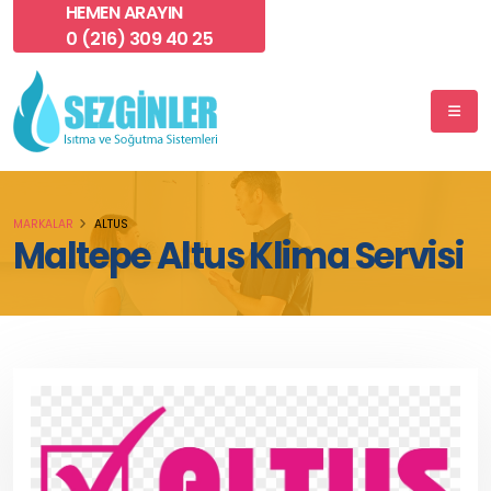
HEMEN ARAYIN
0 (216) 309 40 25
MARKALAR
ALTUS
Maltepe Altus Klima Servisi