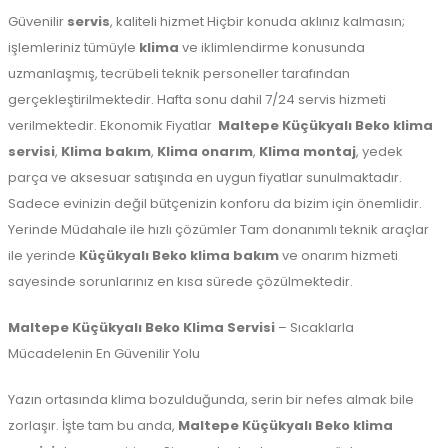
Güvenilir
servis
, kaliteli hizmet Hiçbir konuda aklınız kalmasın;
işlemleriniz tümüyle
klima
ve iklimlendirme konusunda
uzmanlaşmış, tecrübeli teknik personeller tarafından
gerçekleştirilmektedir. Hafta sonu dahil 7/24 servis hizmeti
verilmektedir. Ekonomik Fiyatlar
Maltepe
Küçükyalı Beko klima
servisi
,
Klima bakım
,
Klima onarım
,
Klima montaj
, yedek
parça ve aksesuar satışında en uygun fiyatlar sunulmaktadır.
Sadece evinizin değil bütçenizin konforu da bizim için önemlidir.
Yerinde Müdahale ile hızlı çözümler Tam donanımlı teknik araçlar
ile yerinde
Küçükyalı Beko klima bakım
ve onarım hizmeti
sayesinde sorunlarınız en kısa sürede çözülmektedir.
Maltepe Küçükyalı Beko Klima Servisi
– Sıcaklarla
Mücadelenin En Güvenilir Yolu
Yazın ortasında klima bozulduğunda, serin bir nefes almak bile
zorlaşır. İşte tam bu anda,
Maltepe Küçükyalı Beko klima