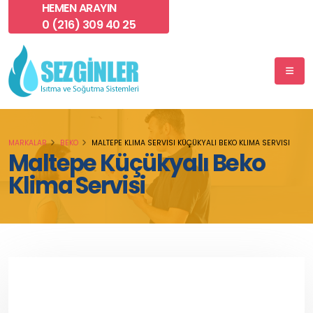
HEMEN ARAYIN
0 (216) 309 40 25
MARKALAR
BEKO
MALTEPE KLIMA SERVISI KÜÇÜKYALI BEKO KLIMA SERVISI
Maltepe Küçükyalı Beko
Klima Servisi