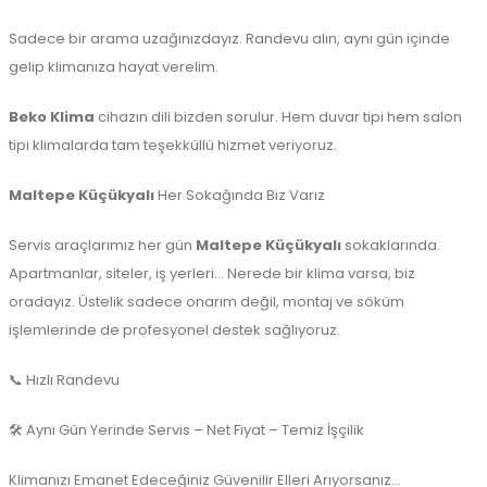
Sadece bir arama uzağınızdayız. Randevu alın, aynı gün içinde
gelip klimanıza hayat verelim.
Beko Klima
cihazın dili bizden sorulur. Hem duvar tipi hem salon
tipi klimalarda tam teşekküllü hizmet veriyoruz.
Maltepe Küçükyalı
Her Sokağında Biz Varız
Servis araçlarımız her gün
Maltepe Küçükyalı
sokaklarında.
Apartmanlar, siteler, iş yerleri… Nerede bir klima varsa, biz
oradayız. Üstelik sadece onarım değil, montaj ve söküm
işlemlerinde de profesyonel destek sağlıyoruz.
📞 Hızlı Randevu
🛠️ Aynı Gün Yerinde Servis – Net Fiyat – Temiz İşçilik
Klimanızı Emanet Edeceğiniz Güvenilir Elleri Arıyorsanız…