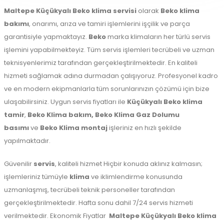
Maltepe
Küçükyalı Beko klima servisi
olarak
Beko klima
bakımı
, onarımı, arıza ve tamiri işlemlerini işçilik ve parça
garantisiyle yapmaktayız.
Beko
marka klimaların her türlü servis
işlemini yapabilmekteyiz. Tüm servis işlemleri tecrübeli ve uzman
teknisyenlerimiz tarafından gerçekleştirilmektedir. En kaliteli
hizmeti sağlamak adına durmadan çalışıyoruz. Profesyonel kadro
ve en modern ekipmanlarla tüm sorunlarınızın çözümü için bize
ulaşabilirsiniz. Uygun servis fiyatları ile
Küçükyalı Beko klima
tamir
,
Beko Klima bakım,
Beko Klima Gaz Dolumu
basımı
ve
Beko Klima montaj
işleriniz en hızlı şekilde
yapılmaktadır.
Güvenilir
servis
, kaliteli hizmet Hiçbir konuda aklınız kalmasın;
işlemleriniz tümüyle
klima
ve iklimlendirme konusunda
uzmanlaşmış, tecrübeli teknik personeller tarafından
gerçekleştirilmektedir. Hafta sonu dahil 7/24 servis hizmeti
verilmektedir. Ekonomik Fiyatlar
Maltepe
Küçükyalı Beko klima