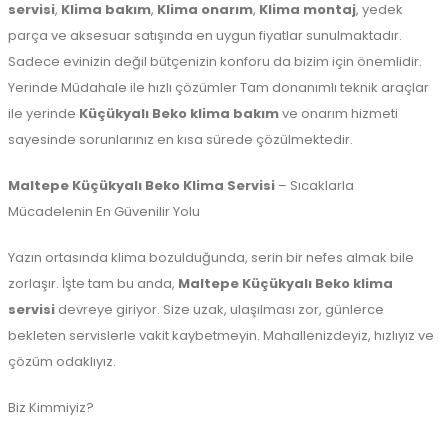
servisi
,
Klima bakım
,
Klima onarım
,
Klima montaj
, yedek
parça ve aksesuar satışında en uygun fiyatlar sunulmaktadır.
Sadece evinizin değil bütçenizin konforu da bizim için önemlidir.
Yerinde Müdahale ile hızlı çözümler Tam donanımlı teknik araçlar
ile yerinde
Küçükyalı Beko klima bakım
ve onarım hizmeti
sayesinde sorunlarınız en kısa sürede çözülmektedir.
Maltepe Küçükyalı Beko Klima Servisi
– Sıcaklarla
Mücadelenin En Güvenilir Yolu
Yazın ortasında klima bozulduğunda, serin bir nefes almak bile
zorlaşır. İşte tam bu anda,
Maltepe Küçükyalı Beko klima
servisi
devreye giriyor. Size uzak, ulaşılması zor, günlerce
bekleten servislerle vakit kaybetmeyin. Mahallenizdeyiz, hızlıyız ve
çözüm odaklıyız.
Biz Kimmiyiz?