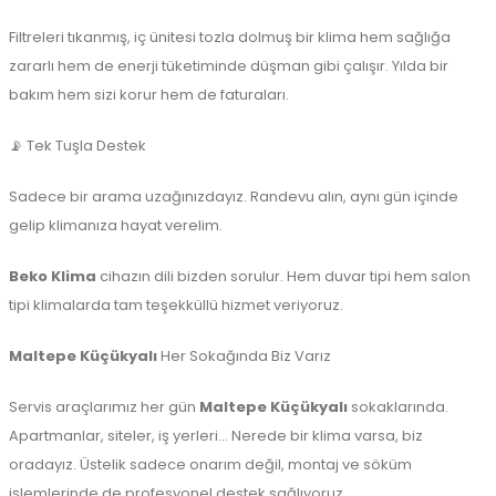
Filtreleri tıkanmış, iç ünitesi tozla dolmuş bir klima hem sağlığa
zararlı hem de enerji tüketiminde düşman gibi çalışır. Yılda bir
bakım hem sizi korur hem de faturaları.
📡 Tek Tuşla Destek
Sadece bir arama uzağınızdayız. Randevu alın, aynı gün içinde
gelip klimanıza hayat verelim.
Beko Klima
cihazın dili bizden sorulur. Hem duvar tipi hem salon
tipi klimalarda tam teşekküllü hizmet veriyoruz.
Maltepe Küçükyalı
Her Sokağında Biz Varız
Servis araçlarımız her gün
Maltepe Küçükyalı
sokaklarında.
Apartmanlar, siteler, iş yerleri… Nerede bir klima varsa, biz
oradayız. Üstelik sadece onarım değil, montaj ve söküm
işlemlerinde de profesyonel destek sağlıyoruz.