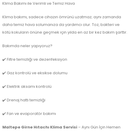
Klima Bakımı ile Verimli ve Temiz Hava
Klima bakımı, sadece cihazın ömrünü uzatmaz; aynı zamanda
daha temiz hava solumanıza da yardımcı olur. Toz, bakteri ve
kötü kokuların önüne geçmek için yılda en az bir kez bakım şarttır.
Bakımda neler yapıyoruz?
✔️ Filtre temizliği ve dezenfeksiyon
✔️ Gaz kontrolü ve eksikse dolumu
✔️ Elektrik aksamı kontrolü
✔️ Drenaj hattı temizliği
✔️ Fan ve evaporatör bakımı
Maltepe Girne Hıtachı Klima Servisi
– Aynı Gün İçin Hemen