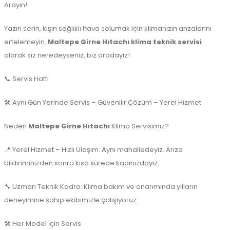
Arayın!
Yazın serin, kışın sağlıklı hava solumak için klimanızın arızalarını
ertelemeyin.
Maltepe Girne Hıtachı klima teknik servisi
olarak siz neredeyseniz, biz oradayız!
📞 Servis Hattı
🛠️ Aynı Gün Yerinde Servis – Güvenilir Çözüm – Yerel Hizmet
Neden
Maltepe Girne Hıtachı
Klima Servisimiz?
📍 Yerel Hizmet – Hızlı Ulaşım: Aynı mahalledeyiz. Arıza
bildiriminizden sonra kısa sürede kapınızdayız.
🔧 Uzman Teknik Kadro: Klima bakım ve onarımında yılların
deneyimine sahip ekibimizle çalışıyoruz.
🛠️ Her Model İçin Servis