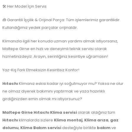
🛠️ Her Model İçin Servis
🧰 Garantili İşçilik & Orijinal Parça: Tüm işlemlerimiz garantilidir.
Kullandığımız yedek parçalar orijinaldir.
Klimanızla ilgili her konuda uzman yardımı almak istiyorsanız,
Maltepe Girne en hızlı ve deneyimli teknik servisi olarak
hizmetinizdeyiz. Arayın, serinliğiniz kesintiye uğramasın!
Yaz-Kış Fark Etmeksizin Kesintisiz Konfor!
Hıtachı
Klimanız eskisi kadar iyi soğutmuyor mu? Yoksa ne olur
ne olmaz diyerek bakımını yaptırmak ve yaza hazırlıklı
girdiğinizden emin olmak mı istiyorsunuz?
Maltepe
Girne Hıtachı Klima servisi
olarak aldığınız tüm
Hıtachı
klimalarda sizlere
Klima montaj
,
Klima arıza
,
gaz
dolumu
,
Klima Bakım servisi
desteğiyle birlikte
bakım
ve