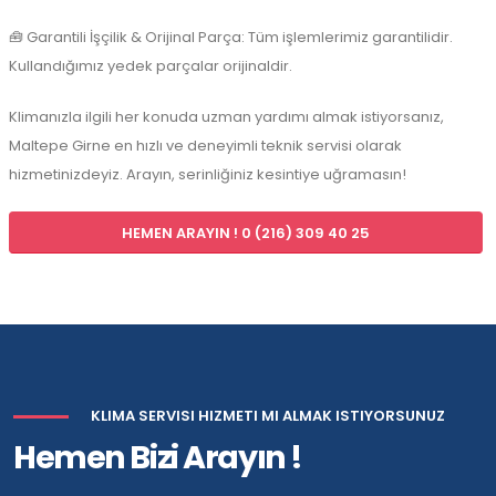
🧰 Garantili İşçilik & Orijinal Parça: Tüm işlemlerimiz garantilidir.
Kullandığımız yedek parçalar orijinaldir.
Klimanızla ilgili her konuda uzman yardımı almak istiyorsanız,
Maltepe Girne en hızlı ve deneyimli teknik servisi olarak
hizmetinizdeyiz. Arayın, serinliğiniz kesintiye uğramasın!
HEMEN ARAYIN ! 0 (216) 309 40 25
KLIMA SERVISI HIZMETI MI ALMAK ISTIYORSUNUZ
Hemen Bizi Arayın !