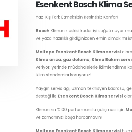
Esenkent Bosch Klima Se
Yaz-Kış Fark Etmeksizin Kesintisiz Konfor!
Bosch
Klimanız eskisi kadar iyi soğutmuyor mu
ve yaza hazırlıklı girdiğinizden emin olmak mı i
Maltepe
Esenkent Bosch Klima servisi
olara
Klima arıza
,
gaz dolumu
,
Klima Bakım servi
veriyor; yerinde müdahalelerle iklimlendirme 
iklim standardını koruyoruz!
Yaygın servis ağı, uzman teknisyen kadrosu, gen
desteği ile
Esenkent Bosch Klima servisi
olar
Klimanızın %100 performansla çalışması için
Ma
ve zamanınızı boşa harcamayın!
Maltepe
Esenkent Bosch Klima servisi
hizme