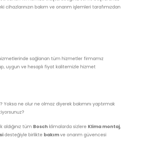
eki cihazlarınızın bakım ve onarım işlemleri tarafımızdan
 hizmetlerinde sağlanan tüm hizmetler firmamız
p, uygun ve hesaplı fiyat kalitemizle hizmet
? Yoksa ne olur ne olmaz diyerek bakımını yaptırmak
stiyorsunuz?
k aldığınız tüm
Bosch
klimalarda sizlere
Klima montaj
,
si
desteğiyle birlikte
bakım
ve onarım güvencesi