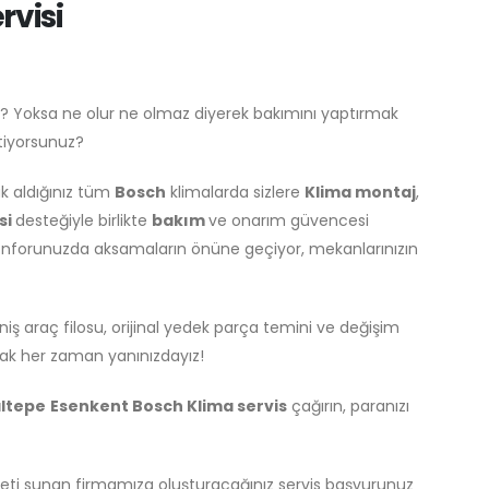
rvisi
? Yoksa ne olur ne olmaz diyerek bakımını yaptırmak
stiyorsunuz?
k aldığınız tüm
Bosch
klimalarda sizlere
Klima montaj
,
si
desteğiyle birlikte
bakım
ve onarım güvencesi
konforunuzda aksamaların önüne geçiyor, mekanlarınızın
iş araç filosu, orijinal yedek parça temini ve değişim
ak her zaman yanınızdayız!
ltepe
Esenkent Bosch Klima servis
çağırın, paranızı
ti sunan firmamıza oluşturacağınız servis başvurunuz