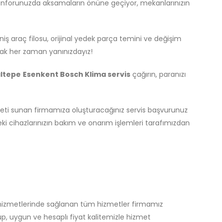
konforunuzda aksamaların önüne geçiyor, mekanlarınızın
iş araç filosu, orijinal yedek parça temini ve değişim
ak her zaman yanınızdayız!
ltepe
Esenkent Bosch Klima servis
çağırın, paranızı
ti sunan firmamıza oluşturacağınız servis başvurunuz
eki cihazlarınızın bakım ve onarım işlemleri tarafımızdan
 hizmetlerinde sağlanan tüm hizmetler firmamız
p, uygun ve hesaplı fiyat kalitemizle hizmet