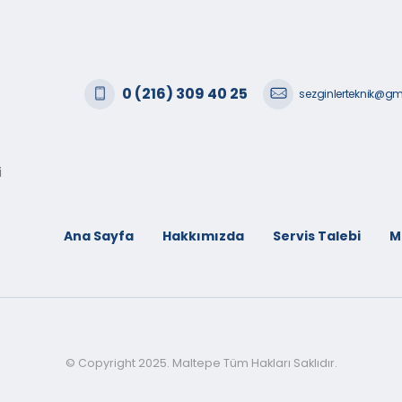
0 (216) 309 40 25
sezginlerteknik@g
i
Ana Sayfa
Hakkımızda
Servis Talebi
M
© Copyright 2025. Maltepe Tüm Hakları Saklıdır.