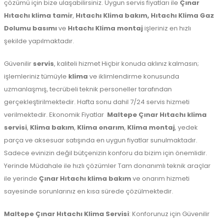
çözümü için bize ulaşabilirsiniz. Uygun servis fiyatları ile
Çınar
Hıtachı klima tamir
,
Hıtachı Klima bakım,
Hıtachı Klima Gaz
Dolumu basımı
ve
Hıtachı Klima montaj
işleriniz en hızlı
şekilde yapılmaktadır.
Güvenilir
servis
, kaliteli hizmet Hiçbir konuda aklınız kalmasın;
işlemleriniz tümüyle
klima
ve iklimlendirme konusunda
uzmanlaşmış, tecrübeli teknik personeller tarafından
gerçekleştirilmektedir. Hafta sonu dahil 7/24 servis hizmeti
verilmektedir. Ekonomik Fiyatlar
Maltepe
Çınar Hıtachı klima
servisi
,
Klima bakım
,
Klima onarım
,
Klima montaj
, yedek
parça ve aksesuar satışında en uygun fiyatlar sunulmaktadır.
Sadece evinizin değil bütçenizin konforu da bizim için önemlidir.
Yerinde Müdahale ile hızlı çözümler Tam donanımlı teknik araçlar
ile yerinde
Çınar Hıtachı klima bakım
ve onarım hizmeti
sayesinde sorunlarınız en kısa sürede çözülmektedir.
Maltepe
Çınar Hıtachı Klima Servisi
: Konforunuz için Güvenilir