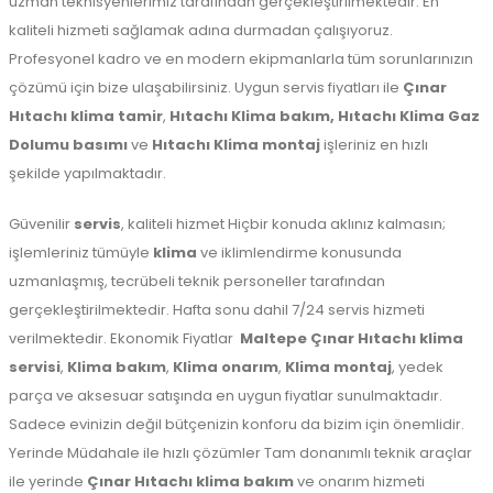
uzman teknisyenlerimiz tarafından gerçekleştirilmektedir. En
kaliteli hizmeti sağlamak adına durmadan çalışıyoruz.
Profesyonel kadro ve en modern ekipmanlarla tüm sorunlarınızın
çözümü için bize ulaşabilirsiniz. Uygun servis fiyatları ile
Çınar
Hıtachı klima tamir
,
Hıtachı Klima bakım,
Hıtachı Klima Gaz
Dolumu basımı
ve
Hıtachı Klima montaj
işleriniz en hızlı
şekilde yapılmaktadır.
Güvenilir
servis
, kaliteli hizmet Hiçbir konuda aklınız kalmasın;
işlemleriniz tümüyle
klima
ve iklimlendirme konusunda
uzmanlaşmış, tecrübeli teknik personeller tarafından
gerçekleştirilmektedir. Hafta sonu dahil 7/24 servis hizmeti
verilmektedir. Ekonomik Fiyatlar
Maltepe
Çınar Hıtachı klima
servisi
,
Klima bakım
,
Klima onarım
,
Klima montaj
, yedek
parça ve aksesuar satışında en uygun fiyatlar sunulmaktadır.
Sadece evinizin değil bütçenizin konforu da bizim için önemlidir.
Yerinde Müdahale ile hızlı çözümler Tam donanımlı teknik araçlar
ile yerinde
Çınar Hıtachı klima bakım
ve onarım hizmeti