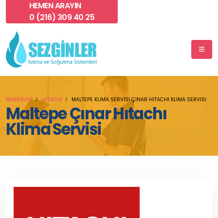
HEMEN ARAYIN
0 (216) 309 40 25
MARKALAR
HITACHI
MALTEPE KLIMA SERVISI ÇINAR HITACHI KLIMA SERVISI
Maltepe Çınar Hıtachı
Klima Servisi