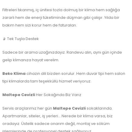
Filtreleri tıkanmış, iç ünitesi tozla dolmuş bir klima hem sağlığa
zararlı hem de enerji tüketiminde düşman gibi çalışır. Yılda bir
bakım hem sizi korur hem de faturaları.
📡 Tek Tuşla Destek
Sadece bir arama uzağınızdayız. Randevu alın, aynı gün içinde
gelip klimanıza hayat verelim.
Beko Klima
cihazın dili bizden sorulur. Hem duvar tipi hem salon
tipi klimalarda tam teşekküllü hizmet veriyoruz.
Maltepe Cevizli
Her Sokağında Biz Varız
Servis araçlarımız her gün
Maltepe Cevizli
sokaklarında.
Apartmanlar, siteler, iş yerleri… Nerede bir klima varsa, biz
oradayız. Üstelik sadece onarım değil, montaj ve söküm
işlemlerinde de profesyonel destek sağlıyoruz.