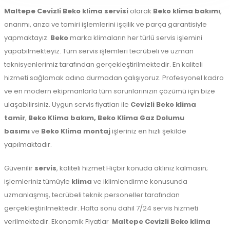
Maltepe
Cevizli Beko klima servisi
olarak
Beko klima bakımı
,
onarımı, arıza ve tamiri işlemlerini işçilik ve parça garantisiyle
yapmaktayız.
Beko
marka klimaların her türlü servis işlemini
yapabilmekteyiz. Tüm servis işlemleri tecrübeli ve uzman
teknisyenlerimiz tarafından gerçekleştirilmektedir. En kaliteli
hizmeti sağlamak adına durmadan çalışıyoruz. Profesyonel kadro
ve en modern ekipmanlarla tüm sorunlarınızın çözümü için bize
ulaşabilirsiniz. Uygun servis fiyatları ile
Cevizli Beko klima
tamir
,
Beko Klima bakım,
Beko Klima Gaz Dolumu
basımı
ve
Beko Klima montaj
işleriniz en hızlı şekilde
yapılmaktadır.
Güvenilir
servis
, kaliteli hizmet Hiçbir konuda aklınız kalmasın;
işlemleriniz tümüyle
klima
ve iklimlendirme konusunda
uzmanlaşmış, tecrübeli teknik personeller tarafından
gerçekleştirilmektedir. Hafta sonu dahil 7/24 servis hizmeti
verilmektedir. Ekonomik Fiyatlar
Maltepe
Cevizli Beko klima