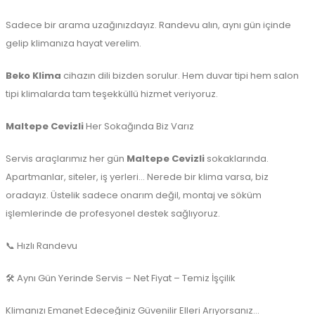
Sadece bir arama uzağınızdayız. Randevu alın, aynı gün içinde
gelip klimanıza hayat verelim.
Beko Klima
cihazın dili bizden sorulur. Hem duvar tipi hem salon
tipi klimalarda tam teşekküllü hizmet veriyoruz.
Maltepe Cevizli
Her Sokağında Biz Varız
Servis araçlarımız her gün
Maltepe Cevizli
sokaklarında.
Apartmanlar, siteler, iş yerleri… Nerede bir klima varsa, biz
oradayız. Üstelik sadece onarım değil, montaj ve söküm
işlemlerinde de profesyonel destek sağlıyoruz.
📞 Hızlı Randevu
🛠️ Aynı Gün Yerinde Servis – Net Fiyat – Temiz İşçilik
Klimanızı Emanet Edeceğiniz Güvenilir Elleri Arıyorsanız…