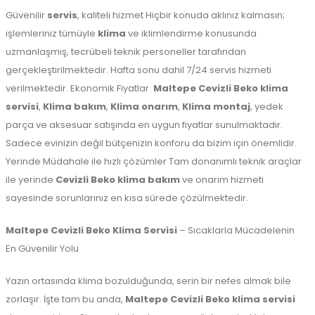
Güvenilir
servis
, kaliteli hizmet Hiçbir konuda aklınız kalmasın;
işlemleriniz tümüyle
klima
ve iklimlendirme konusunda
uzmanlaşmış, tecrübeli teknik personeller tarafından
gerçekleştirilmektedir. Hafta sonu dahil 7/24 servis hizmeti
verilmektedir. Ekonomik Fiyatlar
Maltepe
Cevizli Beko klima
servisi
,
Klima bakım
,
Klima onarım
,
Klima montaj
, yedek
parça ve aksesuar satışında en uygun fiyatlar sunulmaktadır.
Sadece evinizin değil bütçenizin konforu da bizim için önemlidir.
Yerinde Müdahale ile hızlı çözümler Tam donanımlı teknik araçlar
ile yerinde
Cevizli Beko klima bakım
ve onarım hizmeti
sayesinde sorunlarınız en kısa sürede çözülmektedir.
Maltepe Cevizli Beko Klima Servisi
– Sıcaklarla Mücadelenin
En Güvenilir Yolu
Yazın ortasında klima bozulduğunda, serin bir nefes almak bile
zorlaşır. İşte tam bu anda,
Maltepe Cevizli Beko klima servisi