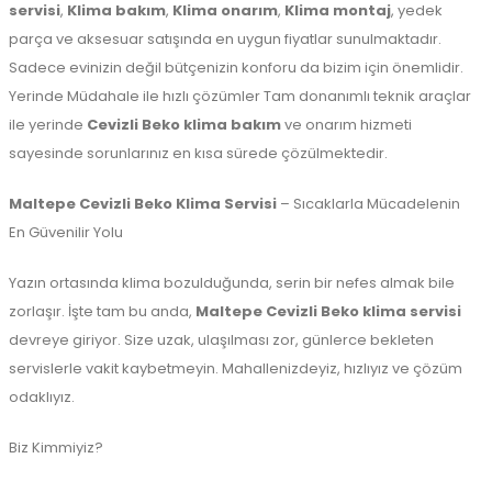
servisi
,
Klima bakım
,
Klima onarım
,
Klima montaj
, yedek
parça ve aksesuar satışında en uygun fiyatlar sunulmaktadır.
Sadece evinizin değil bütçenizin konforu da bizim için önemlidir.
Yerinde Müdahale ile hızlı çözümler Tam donanımlı teknik araçlar
ile yerinde
Cevizli Beko klima bakım
ve onarım hizmeti
sayesinde sorunlarınız en kısa sürede çözülmektedir.
Maltepe Cevizli Beko Klima Servisi
– Sıcaklarla Mücadelenin
En Güvenilir Yolu
Yazın ortasında klima bozulduğunda, serin bir nefes almak bile
zorlaşır. İşte tam bu anda,
Maltepe Cevizli Beko klima servisi
devreye giriyor. Size uzak, ulaşılması zor, günlerce bekleten
servislerle vakit kaybetmeyin. Mahallenizdeyiz, hızlıyız ve çözüm
odaklıyız.
Biz Kimmiyiz?