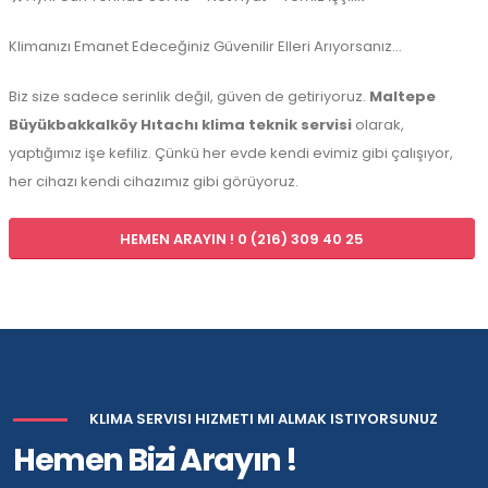
Klimanızı Emanet Edeceğiniz Güvenilir Elleri Arıyorsanız…
Biz size sadece serinlik değil, güven de getiriyoruz.
Maltepe
Büyükbakkalköy Hıtachı klima teknik servisi
olarak,
yaptığımız işe kefiliz. Çünkü her evde kendi evimiz gibi çalışıyor,
her cihazı kendi cihazımız gibi görüyoruz.
HEMEN ARAYIN ! 0 (216) 309 40 25
KLIMA SERVISI HIZMETI MI ALMAK ISTIYORSUNUZ
Hemen Bizi Arayın !