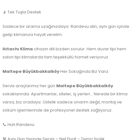
📡 Tek Tuşla Destek
Sadece bir arama uzağınızdayız. Randevu alın, aynı gün içinde
gelip klimanıza hayat verelim.
Hıtachı Klima
cihazın dili bizden sorulur. Hem duvar tipi hem
salon tipi klimalarda tam teşekküllü hizmet veriyoruz.
Maltepe Büyükbakkalköy
Her Sokağında Biz Varız
Servis araçlarımız her gün
Maltepe Büyükbakkalköy
sokaklarında. Apartmanlar, siteler, iş yerleri… Nerede bir klima
varsa, biz oradayız. Üstelik sadece onarım değil, montaj ve
söküm işlemlerinde de profesyonel destek sağlıyoruz.
📞 Hızlı Randevu
🛠️ Aynı Gün Yerinde Servis – Net Fiyat – Temiz İşçilik