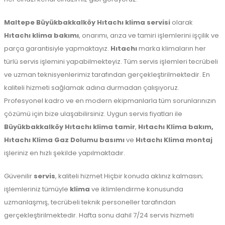
Maltepe
Büyükbakkalköy Hıtachı klima servisi
olarak
Hıtachı klima bakımı
, onarımı, arıza ve tamiri işlemlerini işçilik ve
parça garantisiyle yapmaktayız.
Hıtachı
marka klimaların her
türlü servis işlemini yapabilmekteyiz. Tüm servis işlemleri tecrübeli
ve uzman teknisyenlerimiz tarafından gerçekleştirilmektedir. En
kaliteli hizmeti sağlamak adına durmadan çalışıyoruz.
Profesyonel kadro ve en modern ekipmanlarla tüm sorunlarınızın
çözümü için bize ulaşabilirsiniz. Uygun servis fiyatları ile
Büyükbakkalköy Hıtachı klima tamir
,
Hıtachı Klima bakım,
Hıtachı Klima Gaz Dolumu basımı
ve
Hıtachı Klima montaj
işleriniz en hızlı şekilde yapılmaktadır.
Güvenilir
servis
, kaliteli hizmet Hiçbir konuda aklınız kalmasın;
işlemleriniz tümüyle
klima
ve iklimlendirme konusunda
uzmanlaşmış, tecrübeli teknik personeller tarafından
gerçekleştirilmektedir. Hafta sonu dahil 7/24 servis hizmeti