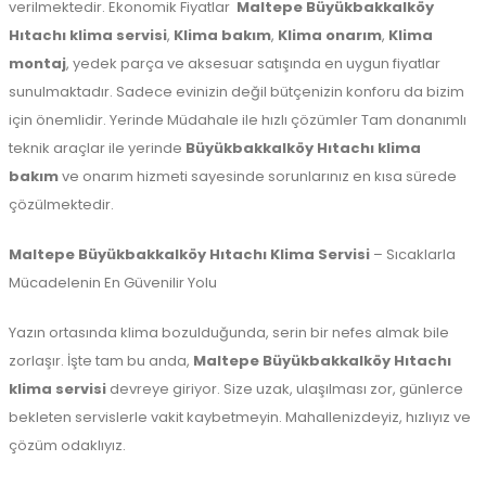
verilmektedir. Ekonomik Fiyatlar
Maltepe
Büyükbakkalköy
Hıtachı klima servisi
,
Klima bakım
,
Klima onarım
,
Klima
montaj
, yedek parça ve aksesuar satışında en uygun fiyatlar
sunulmaktadır. Sadece evinizin değil bütçenizin konforu da bizim
için önemlidir. Yerinde Müdahale ile hızlı çözümler Tam donanımlı
teknik araçlar ile yerinde
Büyükbakkalköy Hıtachı klima
bakım
ve onarım hizmeti sayesinde sorunlarınız en kısa sürede
çözülmektedir.
Maltepe Büyükbakkalköy Hıtachı Klima Servisi
– Sıcaklarla
Mücadelenin En Güvenilir Yolu
Yazın ortasında klima bozulduğunda, serin bir nefes almak bile
zorlaşır. İşte tam bu anda,
Maltepe Büyükbakkalköy Hıtachı
klima servisi
devreye giriyor. Size uzak, ulaşılması zor, günlerce
bekleten servislerle vakit kaybetmeyin. Mahallenizdeyiz, hızlıyız ve
çözüm odaklıyız.