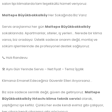
salon tipi klimalarda tam teşekküllü hizmet veriyoruz.
Maltepe Büyükbakkalköy
Her Sokağında Biz Varız
Servis araçlarımız her gün
Maltepe Büyükbakkalköy
sokaklarında. Apartmanlar, siteler, iş yerleri… Nerede bir klima
varsa, biz oradayız. Üstelik sadece onarım değil, montaj ve
söküm işlemlerinde de profesyonel destek sağlıyoruz.
📞 Hızlı Randevu
🛠️ Aynı Gün Yerinde Servis – Net Fiyat – Temiz İşçilik
Klimanızı Emanet Edeceğiniz Güvenilir Elleri Arıyorsanız…
Biz size sadece serinlik değil, güven de getiriyoruz.
Maltepe
Büyükbakkalköy Hıtachı klima teknik servisi
olarak,
yaptığımız işe kefiliz. Çünkü her evde kendi evimiz gibi çalışıyor,
her cihazı kendi cihazımız gibi görüyoruz.