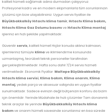
kaliteli hizmeti sağlamak adına durmadan çalışıyoruz.
Profesyonel kadro ve en modern ekipmanlarla tüm sorunlarınızın
çözümü için bize ulaşabilirsiniz. Uygun servis fiyatları ile
Büyükbakkalköy Hıtachı klima tamir
,
Hıtachı Klima bakım,
Hıtachı Klima Gaz Dolumu basımı
ve
Hıtachı Klima montaj
işleriniz en hızlı şekilde yapılmaktadır.
Güvenilir
servis
, kaliteli hizmet Hiçbir konuda aklınız kalmasın;
işlemleriniz tümüyle
klima
ve iklimlendirme konusunda
uzmanlaşmış, tecrübeli teknik personeller tarafından
gerçekleştirilmektedir. Hafta sonu dahil 7/24 servis hizmeti
verilmektedir. Ekonomik Fiyatlar
Maltepe
Büyükbakkalköy
Hıtachı klima servisi
,
Klima bakım
,
Klima onarım
,
Klima
montaj
, yedek parça ve aksesuar satışında en uygun fiyatlar
sunulmaktadır. Sadece evinizin değil bütçenizin konforu da bizim
için önemlidir. Yerinde Müdahale ile hızlı çözümler Tam donanımlı
teknik araçlar ile yerinde
Büyükbakkalköy Hıtachı klima
bakım
ve onarım hizmeti sayesinde sorunlarınız en kısa sürede