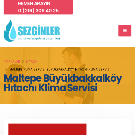
HEMEN ARAYIN
0 (216) 309 40 25
MARKALAR
HITACHI
MALTEPE KLIMA SERVISI BÜYÜKBAKKALKÖY HITACHI KLIMA SERVISI
Maltepe Büyükbakkalköy
Hıtachı Klima Servisi