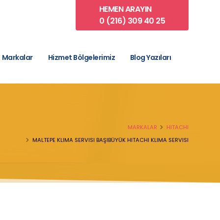
HEMEN ARAYIN
0 (216) 309 40 25
Markalar
Hizmet Bölgelerimiz
Blog Yazıları
MARKALAR
HITACHI
MALTEPE KLIMA SERVISI BAŞIBÜYÜK HITACHI KLIMA SERVISI