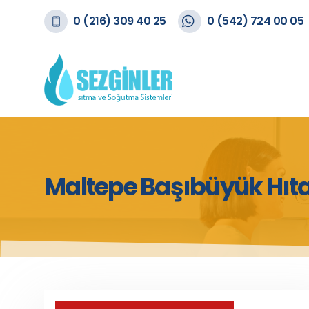
0 (216) 309 40 25
0 (542) 724 00 05
Maltepe Başıbüyük Hıta