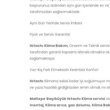
başvurunuz ardından aynı gün içerisinde ev ve iş
tarafımızdan sağlanmaktadır.
Aynı Gün Yerinde Servis İmkanı
Fiyat ve Servis Garantisi
Hıtachı Klima Bakım
, Onarım ve Teknik servi
tarafından garanti kapsamı altında olmakta olu
sağlamaktayız.
Yaz-Kış Fark Etmeksizin Kesintisiz Konfor!
Hıtachı
Klimanız eskisi kadar iyi soğutmuyor 
ve yaza hazırlıklı girdiğinizden emin olmak mı i
Maltepe
Başıbüyük Hıtachı Klima servisi
ol
montaj
,
Klima arıza
,
gaz dolumu
,
Klima Bak