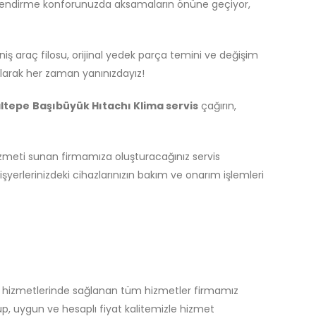
mlendirme konforunuzda aksamaların önüne geçiyor,
iş araç filosu, orijinal yedek parça temini ve değişim
larak her zaman yanınızdayız!
ltepe
Başıbüyük Hıtachı Klima servis
çağırın,
zmeti sunan firmamıza oluşturacağınız servis
yerlerinizdeki cihazlarınızın bakım ve onarım işlemleri
s hizmetlerinde sağlanan tüm hizmetler firmamız
p, uygun ve hesaplı fiyat kalitemizle hizmet