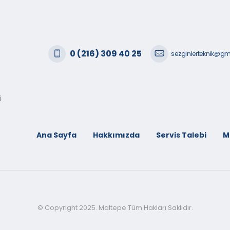
0 (216) 309 40 25
sezginlerteknik@g
i
Ana Sayfa
Hakkımızda
Servis Talebi
M
© Copyright 2025. Maltepe Tüm Hakları Saklıdır.