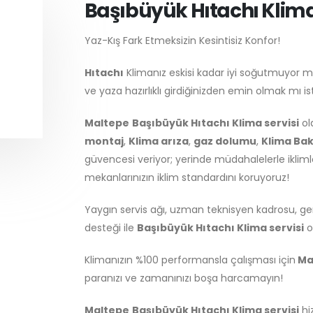
Başıbüyük Hıtachı Klima
Yaz-Kış Fark Etmeksizin Kesintisiz Konfor!
Hıtachı
Klimanız eskisi kadar iyi soğutmuyor 
ve yaza hazırlıklı girdiğinizden emin olmak mı i
Maltepe
Başıbüyük Hıtachı Klima servisi
ol
montaj
,
Klima arıza
,
gaz dolumu
,
Klima Bak
güvencesi veriyor; yerinde müdahalelerle ikli
mekanlarınızın iklim standardını koruyoruz!
Yaygın servis ağı, uzman teknisyen kadrosu, gen
desteği ile
Başıbüyük Hıtachı Klima servisi
o
Klimanızın %100 performansla çalışması için
Ma
paranızı ve zamanınızı boşa harcamayın!
Maltepe
Başıbüyük Hıtachı Klima servisi
hi