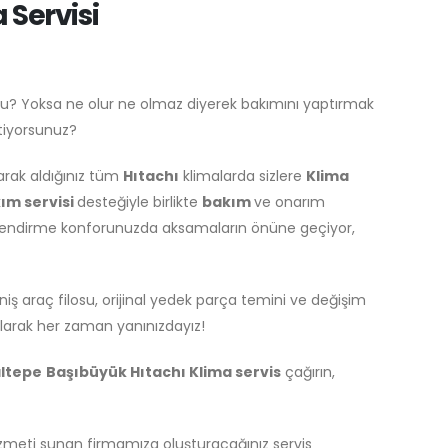
 Servisi
mu? Yoksa ne olur ne olmaz diyerek bakımını yaptırmak
stiyorsunuz?
arak aldığınız tüm
Hıtachı
klimalarda sizlere
Klima
ım servisi
desteğiyle birlikte
bakım
ve onarım
mlendirme konforunuzda aksamaların önüne geçiyor,
iş araç filosu, orijinal yedek parça temini ve değişim
larak her zaman yanınızdayız!
ltepe
Başıbüyük Hıtachı Klima servis
çağırın,
zmeti sunan firmamıza oluşturacağınız servis