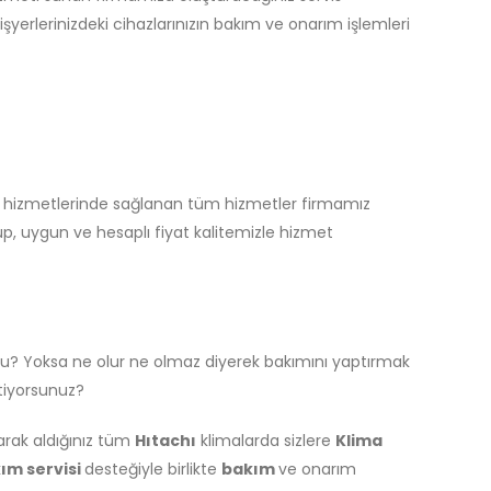
yerlerinizdeki cihazlarınızın bakım ve onarım işlemleri
s hizmetlerinde sağlanan tüm hizmetler firmamız
p, uygun ve hesaplı fiyat kalitemizle hizmet
mu? Yoksa ne olur ne olmaz diyerek bakımını yaptırmak
stiyorsunuz?
arak aldığınız tüm
Hıtachı
klimalarda sizlere
Klima
ım servisi
desteğiyle birlikte
bakım
ve onarım