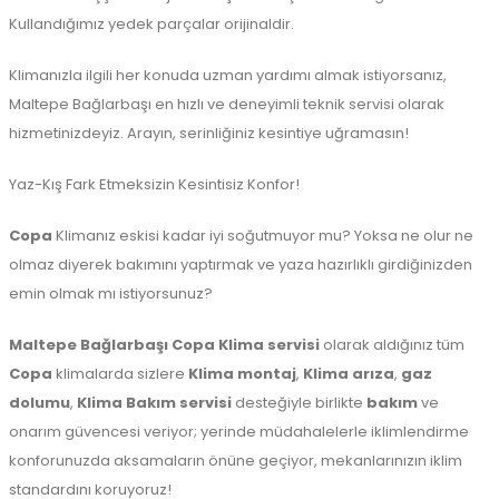
Kullandığımız yedek parçalar orijinaldir.
Klimanızla ilgili her konuda uzman yardımı almak istiyorsanız,
Maltepe Bağlarbaşı en hızlı ve deneyimli teknik servisi olarak
hizmetinizdeyiz. Arayın, serinliğiniz kesintiye uğramasın!
Yaz-Kış Fark Etmeksizin Kesintisiz Konfor!
Copa
Klimanız eskisi kadar iyi soğutmuyor mu? Yoksa ne olur ne
olmaz diyerek bakımını yaptırmak ve yaza hazırlıklı girdiğinizden
emin olmak mı istiyorsunuz?
Maltepe
Bağlarbaşı Copa Klima servisi
olarak aldığınız tüm
Copa
klimalarda sizlere
Klima montaj
,
Klima arıza
,
gaz
dolumu
,
Klima Bakım servisi
desteğiyle birlikte
bakım
ve
onarım güvencesi veriyor; yerinde müdahalelerle iklimlendirme
konforunuzda aksamaların önüne geçiyor, mekanlarınızın iklim
standardını koruyoruz!