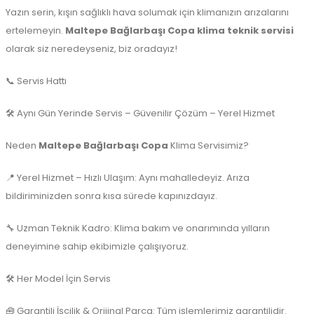
Yazın serin, kışın sağlıklı hava solumak için klimanızın arızalarını
ertelemeyin.
Maltepe Bağlarbaşı Copa klima teknik servisi
olarak siz neredeyseniz, biz oradayız!
📞 Servis Hattı
🛠️ Aynı Gün Yerinde Servis – Güvenilir Çözüm – Yerel Hizmet
Neden
Maltepe Bağlarbaşı Copa
Klima Servisimiz?
📍 Yerel Hizmet – Hızlı Ulaşım: Aynı mahalledeyiz. Arıza
bildiriminizden sonra kısa sürede kapınızdayız.
🔧 Uzman Teknik Kadro: Klima bakım ve onarımında yılların
deneyimine sahip ekibimizle çalışıyoruz.
🛠️ Her Model İçin Servis
🧰 Garantili İşçilik & Orijinal Parça: Tüm işlemlerimiz garantilidir.