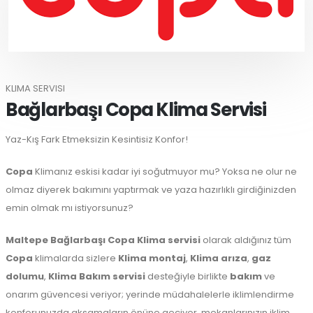
KLIMA SERVISI
Bağlarbaşı Copa Klima Servisi
Yaz-Kış Fark Etmeksizin Kesintisiz Konfor!
Copa
Klimanız eskisi kadar iyi soğutmuyor mu? Yoksa ne olur ne
olmaz diyerek bakımını yaptırmak ve yaza hazırlıklı girdiğinizden
emin olmak mı istiyorsunuz?
Maltepe
Bağlarbaşı Copa Klima servisi
olarak aldığınız tüm
Copa
klimalarda sizlere
Klima montaj
,
Klima arıza
,
gaz
dolumu
,
Klima Bakım servisi
desteğiyle birlikte
bakım
ve
onarım güvencesi veriyor; yerinde müdahalelerle iklimlendirme
konforunuzda aksamaların önüne geçiyor, mekanlarınızın iklim