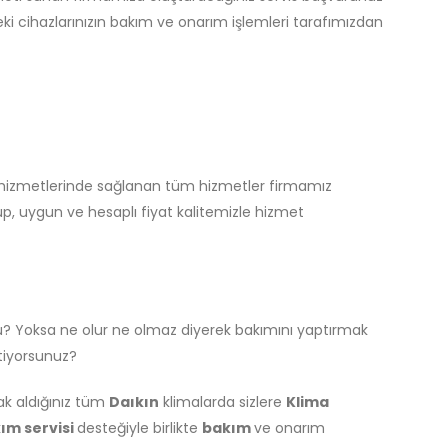
eki cihazlarınızın bakım ve onarım işlemleri tarafımızdan
s hizmetlerinde sağlanan tüm hizmetler firmamız
p, uygun ve hesaplı fiyat kalitemizle hizmet
u? Yoksa ne olur ne olmaz diyerek bakımını yaptırmak
stiyorsunuz?
ak aldığınız tüm
Daıkın
klimalarda sizlere
Klima
ım servisi
desteğiyle birlikte
bakım
ve onarım