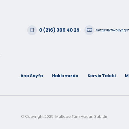
0 (216) 309 40 25
sezginlerteknik@g
i
Ana Sayfa
Hakkımızda
Servis Talebi
M
© Copyright 2025. Maltepe Tüm Hakları Saklıdır.