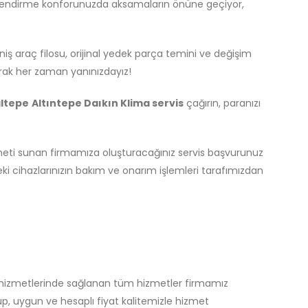
mlendirme konforunuzda aksamaların önüne geçiyor,
iş araç filosu, orijinal yedek parça temini ve değişim
rak her zaman yanınızdayız!
ltepe
Altıntepe Daıkın Klima servis
çağırın, paranızı
eti sunan firmamıza oluşturacağınız servis başvurunuz
eki cihazlarınızın bakım ve onarım işlemleri tarafımızdan
s hizmetlerinde sağlanan tüm hizmetler firmamız
p, uygun ve hesaplı fiyat kalitemizle hizmet