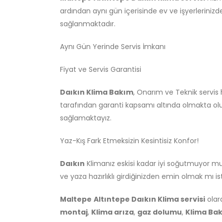
ardından aynı gün içerisinde ev ve işyerlerinizd
sağlanmaktadır.
Aynı Gün Yerinde Servis İmkanı
Fiyat ve Servis Garantisi
Daıkın Klima Bakım
, Onarım ve Teknik servi
tarafından garanti kapsamı altında olmakta olu
sağlamaktayız.
Yaz-Kış Fark Etmeksizin Kesintisiz Konfor!
Daıkın
Klimanız eskisi kadar iyi soğutmuyor m
ve yaza hazırlıklı girdiğinizden emin olmak mı i
Maltepe
Altıntepe Daıkın Klima servisi
olar
montaj
,
Klima arıza
,
gaz dolumu
,
Klima Bak