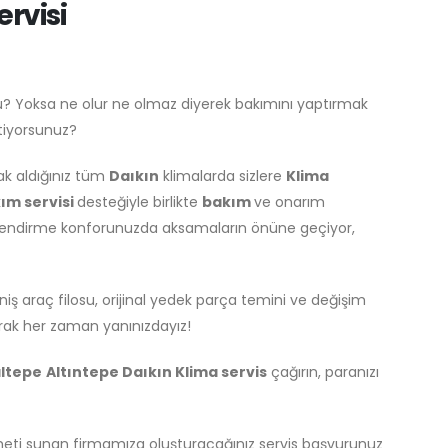
ervisi
u? Yoksa ne olur ne olmaz diyerek bakımını yaptırmak
stiyorsunuz?
ak aldığınız tüm
Daıkın
klimalarda sizlere
Klima
ım servisi
desteğiyle birlikte
bakım
ve onarım
mlendirme konforunuzda aksamaların önüne geçiyor,
iş araç filosu, orijinal yedek parça temini ve değişim
rak her zaman yanınızdayız!
ltepe
Altıntepe Daıkın Klima servis
çağırın, paranızı
eti sunan firmamıza oluşturacağınız servis başvurunuz