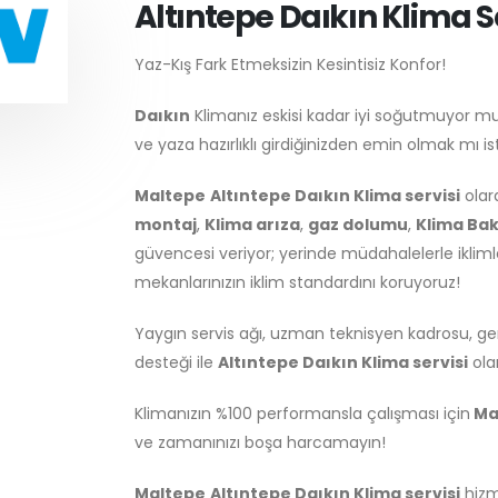
Altıntepe Daıkın Klima S
Yaz-Kış Fark Etmeksizin Kesintisiz Konfor!
Daıkın
Klimanız eskisi kadar iyi soğutmuyor m
ve yaza hazırlıklı girdiğinizden emin olmak mı i
Maltepe
Altıntepe Daıkın Klima servisi
olar
montaj
,
Klima arıza
,
gaz dolumu
,
Klima Bak
güvencesi veriyor; yerinde müdahalelerle ikli
mekanlarınızın iklim standardını koruyoruz!
Yaygın servis ağı, uzman teknisyen kadrosu, gen
desteği ile
Altıntepe Daıkın Klima servisi
ola
Klimanızın %100 performansla çalışması için
Ma
ve zamanınızı boşa harcamayın!
Maltepe
Altıntepe Daıkın Klima servisi
hizm