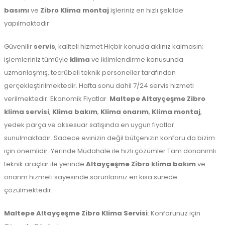
basımı
ve
Zibro Klima montaj
işleriniz en hızlı şekilde
yapılmaktadır.
Güvenilir
servis
, kaliteli hizmet Hiçbir konuda aklınız kalmasın;
işlemleriniz tümüyle
klima
ve iklimlendirme konusunda
uzmanlaşmış, tecrübeli teknik personeller tarafından
gerçekleştirilmektedir. Hafta sonu dahil 7/24 servis hizmeti
verilmektedir. Ekonomik Fiyatlar
Maltepe
Altayçeşme Zibro
klima servisi
,
Klima bakım
,
Klima onarım
,
Klima montaj
,
yedek parça ve aksesuar satışında en uygun fiyatlar
sunulmaktadır. Sadece evinizin değil bütçenizin konforu da bizim
için önemlidir. Yerinde Müdahale ile hızlı çözümler Tam donanımlı
teknik araçlar ile yerinde
Altayçeşme Zibro klima bakım
ve
onarım hizmeti sayesinde sorunlarınız en kısa sürede
çözülmektedir.
Maltepe
Altayçeşme Zibro Klima Servisi
: Konforunuz için