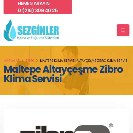
HEMEN ARAYIN
0 (216) 309 40 25
MARKALAR
ZIBRO
MALTEPE KLIMA SERVISI ALTAYÇEŞME ZIBRO KLIMA SERVISI
Maltepe Altayçeşme Zibro
Klima Servisi