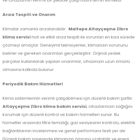
ve cihazlarının verimli bir şekilde çalışmasını temin etmektir.
Arıza Tespiti ve Onarım
Klimalar zamanla arızalanabilir.
Maltepe
Altayçeşme Zibro
klima servisi
hızlı ve etkili arıza tespiti ile sorunları en kısa sürede
çözmeyi amaçlar. Deneyimli teknisyenler, klimanızın sorununu
belirler ve gereken onarımları gerçekleştirir. Orijinal yedek
parçalar kullanılarak yapılan onarımlar, cihazınızın uzun ömürlü
olmasına katkıda bulunur.
Periyodik Bakım Hizmetleri
Klima sistemlerinin verimli çalışabilmesi için düzenli bakım şarttır.
Altayçeşme Zibro klima bakım servisi
, cihazlarınızın sağlığını
korumak için düzenli kontrol ve bakım hizmetleri sunar. Bu
hizmetler arasında filtre temizliği, gaz seviyesinin kontrolü, elektrik
bağlantılarının incelenmesi ve genel performans testi yer alır.
Düzenli bakım sayesinde klimanızın ömrünü uzatabilir ve enerji