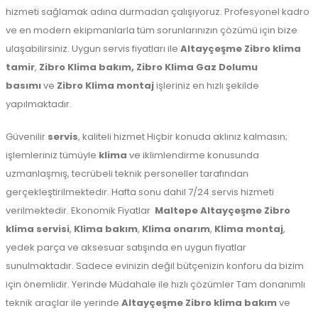
hizmeti sağlamak adına durmadan çalışıyoruz. Profesyonel kadro
ve en modern ekipmanlarla tüm sorunlarınızın çözümü için bize
ulaşabilirsiniz. Uygun servis fiyatları ile
Altayçeşme Zibro klima
tamir
,
Zibro Klima bakım,
Zibro Klima Gaz Dolumu
basımı
ve
Zibro Klima montaj
işleriniz en hızlı şekilde
yapılmaktadır.
Güvenilir
servis
, kaliteli hizmet Hiçbir konuda aklınız kalmasın;
işlemleriniz tümüyle
klima
ve iklimlendirme konusunda
uzmanlaşmış, tecrübeli teknik personeller tarafından
gerçekleştirilmektedir. Hafta sonu dahil 7/24 servis hizmeti
verilmektedir. Ekonomik Fiyatlar
Maltepe
Altayçeşme Zibro
klima servisi
,
Klima bakım
,
Klima onarım
,
Klima montaj
,
yedek parça ve aksesuar satışında en uygun fiyatlar
sunulmaktadır. Sadece evinizin değil bütçenizin konforu da bizim
için önemlidir. Yerinde Müdahale ile hızlı çözümler Tam donanımlı
teknik araçlar ile yerinde
Altayçeşme Zibro klima bakım
ve