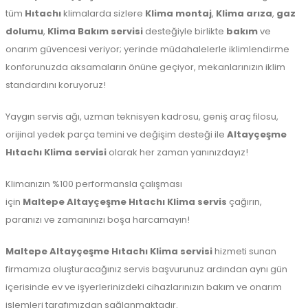
tüm
Hıtachı
klimalarda sizlere
Klima montaj
,
Klima arıza
,
gaz
dolumu
,
Klima Bakım servisi
desteğiyle birlikte
bakım
ve
onarım güvencesi veriyor; yerinde müdahalelerle iklimlendirme
konforunuzda aksamaların önüne geçiyor, mekanlarınızın iklim
standardını koruyoruz!
Yaygın servis ağı, uzman teknisyen kadrosu, geniş araç filosu,
orijinal yedek parça temini ve değişim desteği ile
Altayçeşme
Hıtachı Klima servisi
olarak her zaman yanınızdayız!
Klimanızın %100 performansla çalışması
için
Maltepe
Altayçeşme Hıtachı Klima servis
çağırın,
paranızı ve zamanınızı boşa harcamayın!
Maltepe
Altayçeşme Hıtachı Klima servisi
hizmeti sunan
firmamıza oluşturacağınız servis başvurunuz ardından aynı gün
içerisinde ev ve işyerlerinizdeki cihazlarınızın bakım ve onarım
işlemleri tarafımızdan sağlanmaktadır.