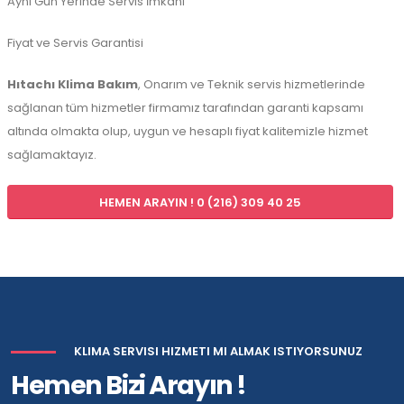
Aynı Gün Yerinde Servis İmkanı
Fiyat ve Servis Garantisi
Hıtachı Klima Bakım
, Onarım ve Teknik servis hizmetlerinde
sağlanan tüm hizmetler firmamız tarafından garanti kapsamı
altında olmakta olup, uygun ve hesaplı fiyat kalitemizle hizmet
sağlamaktayız.
HEMEN ARAYIN ! 0 (216) 309 40 25
KLIMA SERVISI HIZMETI MI ALMAK ISTIYORSUNUZ
Hemen Bizi Arayın !