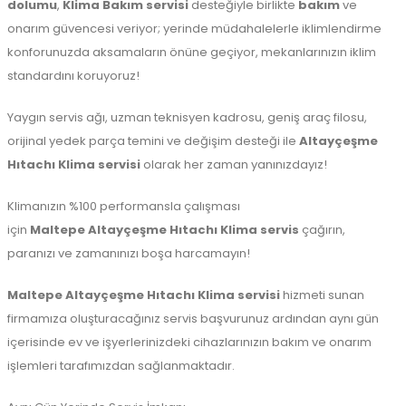
dolumu
,
Klima Bakım servisi
desteğiyle birlikte
bakım
ve
onarım güvencesi veriyor; yerinde müdahalelerle iklimlendirme
konforunuzda aksamaların önüne geçiyor, mekanlarınızın iklim
standardını koruyoruz!
Yaygın servis ağı, uzman teknisyen kadrosu, geniş araç filosu,
orijinal yedek parça temini ve değişim desteği ile
Altayçeşme
Hıtachı Klima servisi
olarak her zaman yanınızdayız!
Klimanızın %100 performansla çalışması
için
Maltepe
Altayçeşme Hıtachı Klima servis
çağırın,
paranızı ve zamanınızı boşa harcamayın!
Maltepe
Altayçeşme Hıtachı Klima servisi
hizmeti sunan
firmamıza oluşturacağınız servis başvurunuz ardından aynı gün
içerisinde ev ve işyerlerinizdeki cihazlarınızın bakım ve onarım
işlemleri tarafımızdan sağlanmaktadır.